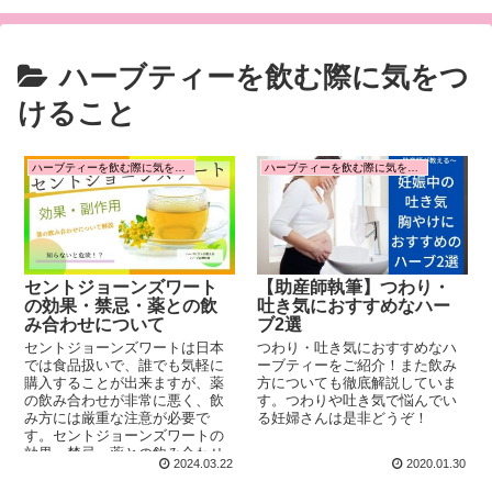
ハーブティーを飲む際に気をつ
けること
ハーブティーを飲む際に気をつけること
ハーブティーを飲む際に気をつけること
セントジョーンズワート
【助産師執筆】つわり・
の効果・禁忌・薬との飲
吐き気におすすめなハー
み合わせについて
ブ2選
セントジョーンズワートは日本
つわり・吐き気におすすめなハ
では食品扱いで、誰でも気軽に
ーブティーをご紹介！また飲み
購入することが出来ますが、薬
方についても徹底解説していま
の飲み合わせが非常に悪く、飲
す。つわりや吐き気で悩んでい
み方には厳重な注意が必要で
る妊婦さんは是非どうぞ！
す。セントジョーンズワートの
効果・禁忌・薬との飲み合わせ
2024.03.22
2020.01.30
について解説しています。