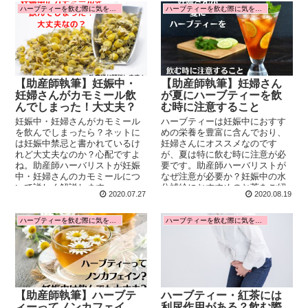
ハーブティーを飲む際に気をつけること
ハーブティーを飲む際に気をつけること
【助産師執筆】妊娠中・
【助産師執筆】妊婦さん
妊婦さんがカモミール飲
が夏にハーブティーを飲
んでしまった！大丈夫？
む時に注意すること
妊娠中・妊婦さんがカモミール
ハーブティーは妊娠中におすす
を飲んでしまったら？ネットに
めの栄養を豊富に含んでおり、
は妊娠中禁忌と書かれているけ
妊婦さんにオススメなのです
れど大丈夫なのか？心配ですよ
が、夏は特に飲む時に注意が必
ね。助産師ハーバリストが妊娠
要です。助産師ハーバリストが
中・妊婦さんのカモミールにつ
なぜ注意が必要か？妊娠中の水
いて詳しく解説します。
分補給におすすめのお茶をご紹
2020.07.27
2020.08.19
介します。
ハーブティーを飲む際に気をつけること
ハーブティーを飲む際に気をつけること
【助産師執筆】ハーブテ
ハーブティー・紅茶には
ィーってノンカフェイ
利尿作用がある？飲む際