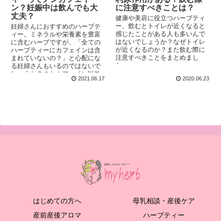
ン？妊娠中は飲んでも大
に注意すべきことは？
丈夫？
健康や美容に役立つハーブティ
ー。飲むとトイレが近くなると
妊婦さんにおすすめのハーブテ
感じたことがある人も多いんで
ィー。ミネラルや栄養素を豊富
はないでしょうか？なぜトイレ
に含むハーブですが、「全ての
が近くなるのか？また飲む際に
ハーブティーにカフェインは含
注意すべきことをまとめまし
まれていないの？」と心配にな
た。
る妊婦さんもいるのではないで
しょうか？またカフェイン以外
2021.06.17
2020.06.23
にも妊娠中にハーブティーを飲
む際は気をつけないといけない
ことがあります。助産師×ハーバ
リストが解説します。
はじめての方へ
母乳相談・産後ケア
産前産後アロマ
ハーブティー